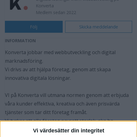
Konverta
Medlem sedan 2022
Följ
Skicka meddelande
INFORMATION
Konverta jobbar med webbutveckling och digital
marknadsföring.
Vi drivs av att hjälpa företag, genom att skapa
innovativa digitala lösningar.
VI på Konverta vill utmana normen genom att erbjuda
våra kunder effektiva, kreativa och även prisvärda
tjänster som tar ditt företag framåt.
Vi tycker att alla företag oavsett storlek, ska ha
möjligheten att nå ut till fler kunder och öka sin
Vi värdesätter din integritet