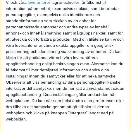
varumärkeskännedomen.
Vi och våra
leverantorer
lagrar och/eller får åtkomst till
information på en enhet, exempelvis cookies, samt bearbetar
personuppgifter, exempelvis unika identifierare och
Så oavsett om du enbart vill du ha en riktigt snygg
standardinformation som skickas av en enhet för
webbplats, en SEO optimerad landningssida eller en ny
personanpassade annonser och andra typer av innehåll,
läcker logotyp till din nylansering?
annons- och innehållsmätning samt målgruppsinsikter, samt för
att utveckla och förbättra produkter.
Med din tillåtelse kan vi och
Du är alltid välkommen att kontakta oss för att bolla
våra leverantörer använda exakta uppgifter om geografisk
ideér om hur vi kan ta din digitala satsning framåt.
positionering och identifiering via skanning av enheten. Du kan
klicka för att godkänna vår och våra leverantörers
KONTAKT
uppgiftsbehandling enligt beskrivningen ovan. Alternativt kan du
få åtkomst till mer detaljerad information och ändra dina
Webbsida
E-post
inställningar innan du samtycker eller för att neka samtycke.
Observera att viss behandling av dina personuppgifter kanske
inte kräver ditt samtycke, men du har rätt att invända mot sådan
AFFÄRER
uppgiftsbehandling. Dina inställningar gäller endast den här
webbplatsen. Du kan när som helst ändra dina preferenser eller
Säljer bara mot företag
dra tillbaka ditt samtycke genom att gå tillbaka till denna
webbplats och klicka på knappen "Integritet" längst ned på
ARTIKLAR
webbsidan.
Artikeln publiceras i samarbete med