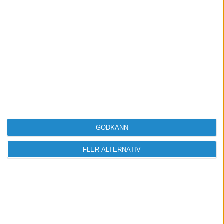
Konverta
Vad är skillnaden mellan en
webbplats och en
webbapplikation?
GODKÄNN
FLER ALTERNATIV
Sveriges största digitala