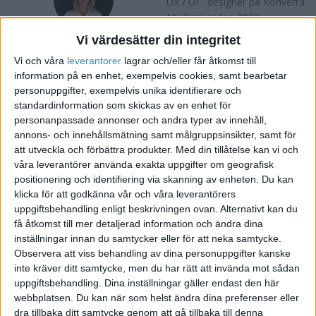
UX / UI - designer på Konverta
Medlem sedan 2022
Vi värdesätter din integritet
Följ
Skicka meddelande
Vi och våra
leverantorer
lagrar och/eller får åtkomst till
information på en enhet, exempelvis cookies, samt bearbetar
TAGGAR
personuppgifter, exempelvis unika identifierare och
standardinformation som skickas av en enhet för
UX/UI
mediaproduktion
multimedia
personanpassade annonser och andra typer av innehåll,
annons- och innehållsmätning samt målgruppsinsikter, samt för
webbsidor
att utveckla och förbättra produkter.
Med din tillåtelse kan vi och
våra leverantörer använda exakta uppgifter om geografisk
positionering och identifiering via skanning av enheten. Du kan
klicka för att godkänna vår och våra leverantörers
uppgiftsbehandling enligt beskrivningen ovan. Alternativt kan du
få åtkomst till mer detaljerad information och ändra dina
inställningar innan du samtycker eller för att neka samtycke.
Observera att viss behandling av dina personuppgifter kanske
inte kräver ditt samtycke, men du har rätt att invända mot sådan
uppgiftsbehandling. Dina inställningar gäller endast den här
webbplatsen. Du kan när som helst ändra dina preferenser eller
dra tillbaka ditt samtycke genom att gå tillbaka till denna