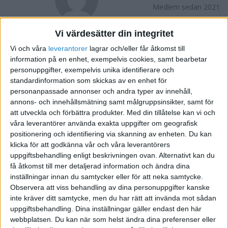
Medlem sedan 2021
Vi värdesätter din integritet
Följ
Skicka meddelande
Vi och våra
leverantorer
lagrar och/eller får åtkomst till
information på en enhet, exempelvis cookies, samt bearbetar
FORUMAKTIVITET
personuppgifter, exempelvis unika identifierare och
standardinformation som skickas av en enhet för
Hur fungerar konkurser aktiebolag
för 5 år sedan
personanpassade annonser och andra typer av innehåll,
i Bokföring forum, Skatter och
Tråd
annons- och innehållsmätning samt målgruppsinsikter, samt för
Företagsformer
1
att utveckla och förbättra produkter.
Med din tillåtelse kan vi och
våra leverantörer använda exakta uppgifter om geografisk
positionering och identifiering via skanning av enheten. Du kan
klicka för att godkänna vår och våra leverantörers
uppgiftsbehandling enligt beskrivningen ovan. Alternativt kan du
få åtkomst till mer detaljerad information och ändra dina
inställningar innan du samtycker eller för att neka samtycke.
Observera att viss behandling av dina personuppgifter kanske
inte kräver ditt samtycke, men du har rätt att invända mot sådan
uppgiftsbehandling. Dina inställningar gäller endast den här
webbplatsen. Du kan när som helst ändra dina preferenser eller