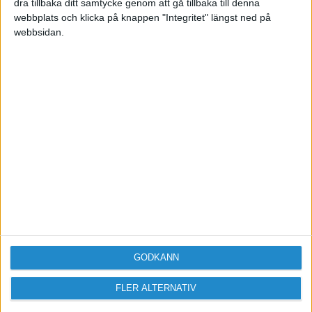
dra tillbaka ditt samtycke genom att gå tillbaka till denna
webbplats och klicka på knappen "Integritet" längst ned på
webbsidan.
Sveriges största digitala
mötesplats för företagare.
Vi verkar för landets viktigaste arbetsgivare och
värdeskapare - småföretagaren.
Anmäl dig till ett förbaskat bra nyhetsbrev
GODKÄNN
Har du ett nyhetstips?
FLER ALTERNATIV
Kontakta oss: info@foretagande.se