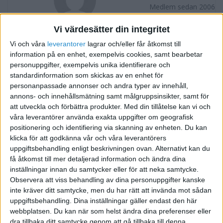
Medlem sedan 2006
Vi värdesätter din integritet
Följ
Skicka meddelande
Vi och våra
leverantorer
lagrar och/eller får åtkomst till
information på en enhet, exempelvis cookies, samt bearbetar
FORUMAKTIVITET
personuppgifter, exempelvis unika identifierare och
standardinformation som skickas av en enhet för
Att anlita en skribent
personanpassade annonser och andra typer av innehåll,
för 20 år sedan
annons- och innehållsmätning samt målgruppsinsikter, samt för
i Allmänt
Tråd
att utveckla och förbättra produkter.
Med din tillåtelse kan vi och
våra leverantörer använda exakta uppgifter om geografisk
positionering och identifiering via skanning av enheten. Du kan
klicka för att godkänna vår och våra leverantörers
uppgiftsbehandling enligt beskrivningen ovan. Alternativt kan du
få åtkomst till mer detaljerad information och ändra dina
inställningar innan du samtycker eller för att neka samtycke.
Observera att viss behandling av dina personuppgifter kanske
inte kräver ditt samtycke, men du har rätt att invända mot sådan
uppgiftsbehandling. Dina inställningar gäller endast den här
webbplatsen. Du kan när som helst ändra dina preferenser eller
dra tillbaka ditt samtycke genom att gå tillbaka till denna