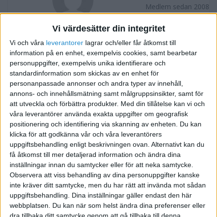
Medlem sedan 2008
Vi värdesätter din integritet
Följ
Skicka meddelande
Vi och våra
leverantorer
lagrar och/eller får åtkomst till
information på en enhet, exempelvis cookies, samt bearbetar
FORUMAKTIVITET
personuppgifter, exempelvis unika identifierare och
standardinformation som skickas av en enhet för
Greencity - Det miljövänliga webbhotellet
personanpassade annonser och andra typer av innehåll,
för 17 år sedan
annons- och innehållsmätning samt målgruppsinsikter, samt för
i Presentera dig och ditt företag
Tråd
att utveckla och förbättra produkter.
Med din tillåtelse kan vi och
våra leverantörer använda exakta uppgifter om geografisk
positionering och identifiering via skanning av enheten. Du kan
klicka för att godkänna vår och våra leverantörers
uppgiftsbehandling enligt beskrivningen ovan. Alternativt kan du
få åtkomst till mer detaljerad information och ändra dina
inställningar innan du samtycker eller för att neka samtycke.
Observera att viss behandling av dina personuppgifter kanske
inte kräver ditt samtycke, men du har rätt att invända mot sådan
uppgiftsbehandling. Dina inställningar gäller endast den här
webbplatsen. Du kan när som helst ändra dina preferenser eller
dra tillbaka ditt samtycke genom att gå tillbaka till denna