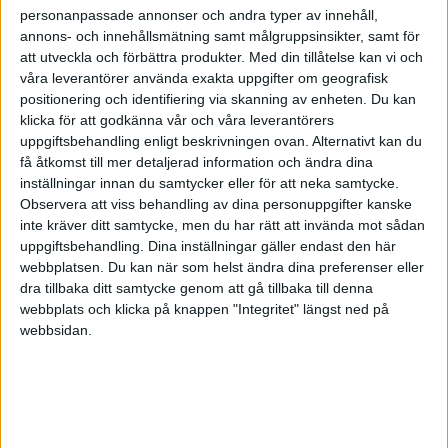
utrymningsövning eller brandutbildning så är vi det
personanpassade annonser och andra typer av innehåll,
självklara valet.
annons- och innehållsmätning samt målgruppsinsikter, samt för
att utveckla och förbättra produkter.
Med din tillåtelse kan vi och
våra leverantörer använda exakta uppgifter om geografisk
Med vänliga hälsningar
positionering och identifiering via skanning av enheten. Du kan
klicka för att godkänna vår och våra leverantörers
Wasim Hentati
uppgiftsbehandling enligt beskrivningen ovan. Alternativt kan du
få åtkomst till mer detaljerad information och ändra dina
Instruktör i HLR & Brandskydd
inställningar innan du samtycker eller för att neka samtycke.
Observera att viss behandling av dina personuppgifter kanske
HLR Experten i Stockholm
inte kräver ditt samtycke, men du har rätt att invända mot sådan
uppgiftsbehandling. Dina inställningar gäller endast den här
webbplatsen. Du kan när som helst ändra dina preferenser eller
Telefon: 070-2736853
dra tillbaka ditt samtycke genom att gå tillbaka till denna
Adress: Kungsholmsgatan 19A, 11227 Stockholm
webbplats och klicka på knappen "Integritet" längst ned på
webbsidan.
E-post: info@hlr-experten.se
Hemsida: www.hlr-experten.se
AFFÄRER