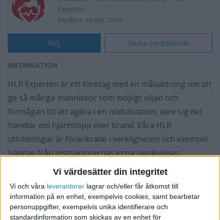
Experten
Medlem sedan 2019
Följ
Skicka meddelande
INFORMATION
HLR Experten är ett företag med en målsättning om att
ge så många människor som möjligt viljan och
förmågan till att agera i en nödsituation, vare sig det
handlar om hjärtstopp eller brand. Våra HLR
utbildningar är förankrade i verkligheten och exempel
hämtas från instruktörernas egna upplevelser.
Vi värdesätter din integritet
Behöver ert företag nyutbildning eller
Vi och våra
leverantorer
lagrar och/eller får åtkomst till
repetitionsutbildning i Hjärt och lungräddning (HLR),
information på en enhet, exempelvis cookies, samt bearbetar
användning utav hjärtstartare, första hjälpen,
personuppgifter, exempelvis unika identifierare och
standardinformation som skickas av en enhet för