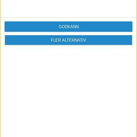
GODKÄNN
FLER ALTERNATIV
Sveriges största digitala
mötesplats för företagare.
Vi verkar för landets viktigaste arbetsgivare och
värdeskapare - småföretagaren.
Anmäl dig till ett förbaskat bra nyhetsbrev