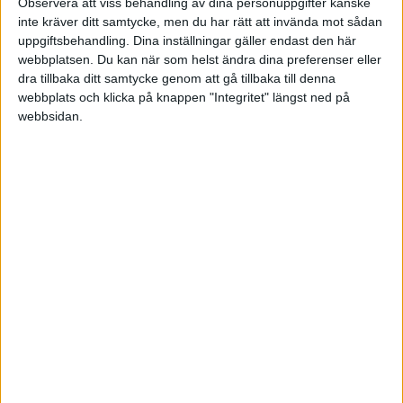
för 6 år sedan
Observera att viss behandling av dina personuppgifter kanske
i Bokföring forum, Skatter och
inte kräver ditt samtycke, men du har rätt att invända mot sådan
Tråd
uppgiftsbehandling. Dina inställningar gäller endast den här
Företagsformer
webbplatsen. Du kan när som helst ändra dina preferenser eller
dra tillbaka ditt samtycke genom att gå tillbaka till denna
webbplats och klicka på knappen "Integritet" längst ned på
webbsidan.
Sveriges största digitala
mötesplats för företagare.