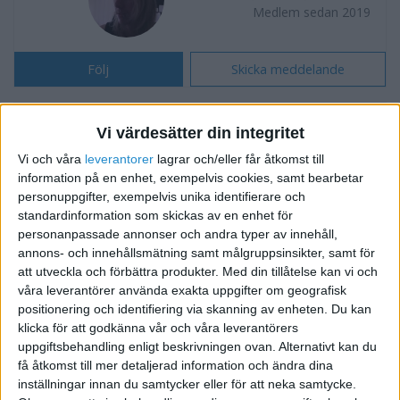
Medlem sedan 2019
Följ
Skicka meddelande
AFFÄRER
Vi värdesätter din integritet
Söker nya kunder och utför uppdrag
Vi och våra
leverantorer
lagrar och/eller får åtkomst till
Söker samarbeten/affärspartners
information på en enhet, exempelvis cookies, samt bearbetar
personuppgifter, exempelvis unika identifierare och
TAGGAR
standardinformation som skickas av en enhet för
personanpassade annonser och andra typer av innehåll,
E-handel
Film- & musikproduktion
annons- och innehållsmätning samt målgruppsinsikter, samt för
att utveckla och förbättra produkter.
Med din tillåtelse kan vi och
Grafisk design
Illustrationer
våra leverantörer använda exakta uppgifter om geografisk
Kreativt skrivande
Videoproduktion
positionering och identifiering via skanning av enheten. Du kan
klicka för att godkänna vår och våra leverantörers
uppgiftsbehandling enligt beskrivningen ovan. Alternativt kan du
FORUMAKTIVITET
få åtkomst till mer detaljerad information och ändra dina
inställningar innan du samtycker eller för att neka samtycke.
Sälja inventarie till mig själv