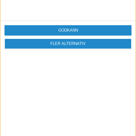
Vi verkar för landets viktigaste arbetsgivare och
värdeskapare - småföretagaren.
GODKÄNN
Anmäl dig till ett förbaskat bra nyhetsbrev
FLER ALTERNATIV
Har du ett nyhetstips?
Kontakta oss: info@foretagande.se
Start
Erbjudanden
Om oss & Kontakt
Cookies och cookiehantering
Copyright och disclaimer
Annonsera