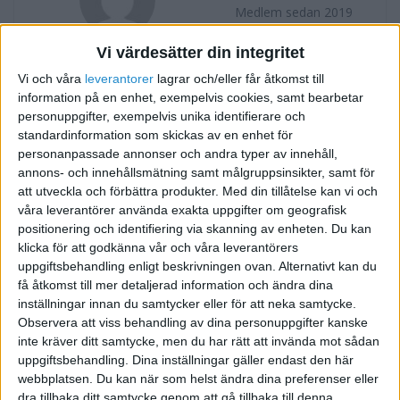
Medlem sedan 2019
Vi värdesätter din integritet
Följ
Skicka meddelande
Vi och våra
leverantorer
lagrar och/eller får åtkomst till
information på en enhet, exempelvis cookies, samt bearbetar
FORUMAKTIVITET
personuppgifter, exempelvis unika identifierare och
standardinformation som skickas av en enhet för
Direktpension - är det vettigt?
personanpassade annonser och andra typer av innehåll,
för 7 år sedan
annons- och innehållsmätning samt målgruppsinsikter, samt för
i Allmänt
1
Tråd
att utveckla och förbättra produkter.
Med din tillåtelse kan vi och
våra leverantörer använda exakta uppgifter om geografisk
positionering och identifiering via skanning av enheten. Du kan
klicka för att godkänna vår och våra leverantörers
uppgiftsbehandling enligt beskrivningen ovan. Alternativt kan du
få åtkomst till mer detaljerad information och ändra dina
inställningar innan du samtycker eller för att neka samtycke.
Observera att viss behandling av dina personuppgifter kanske
inte kräver ditt samtycke, men du har rätt att invända mot sådan
uppgiftsbehandling. Dina inställningar gäller endast den här
webbplatsen. Du kan när som helst ändra dina preferenser eller
dra tillbaka ditt samtycke genom att gå tillbaka till denna