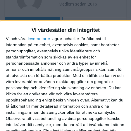
Medlem sedan 2016
Följ
Skicka meddelande
Vi värdesätter din integritet
FORUMAKTIVITET
Vi och våra
leverantorer
lagrar och/eller får åtkomst till
information på en enhet, exempelvis cookies, samt bearbetar
Förslag på bokföringsprogram
för 10 år sedan
personuppgifter, exempelvis unika identifierare och
standardinformation som skickas av en enhet för
i Bokföring forum, Skatter och
Svar
personanpassade annonser och andra typer av innehåll,
Företagsformer
annons- och innehållsmätning samt målgruppsinsikter, samt för
att utveckla och förbättra produkter.
Med din tillåtelse kan vi och
Hjälp mig hitta enkelt bokföringsprogram
för 10 år sedan
våra leverantörer använda exakta uppgifter om geografisk
AVSLUTAT INLÄGG
positionering och identifiering via skanning av enheten. Du kan
i Bokföring forum, Skatter och
klicka för att godkänna vår och våra leverantörers
Svar
uppgiftsbehandling enligt beskrivningen ovan. Alternativt kan du
Företagsformer
få åtkomst till mer detaljerad information och ändra dina
inställningar innan du samtycker eller för att neka samtycke.
Observera att viss behandling av dina personuppgifter kanske
inte kräver ditt samtycke, men du har rätt att invända mot sådan
uppgiftsbehandling. Dina inställningar gäller endast den här