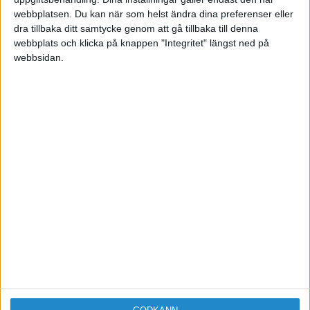
webbplatsen. Du kan när som helst ändra dina preferenser eller
dra tillbaka ditt samtycke genom att gå tillbaka till denna
webbplats och klicka på knappen "Integritet" längst ned på
webbsidan.
Sveriges största digitala
mötesplats för företagare.
Vi verkar för landets viktigaste arbetsgivare och
värdeskapare - småföretagaren.
Anmäl dig till ett förbaskat bra nyhetsbrev