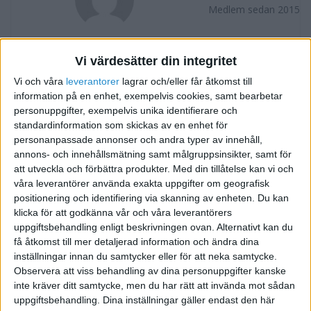
Medlem sedan 2015
Följ
Skicka meddelande
Vi värdesätter din integritet
Vi och våra
leverantorer
lagrar och/eller får åtkomst till
FORUMAKTIVITET
information på en enhet, exempelvis cookies, samt bearbetar
personuppgifter, exempelvis unika identifierare och
Energi effektivisering för ”Svenssons”
för 10 år sedan
standardinformation som skickas av en enhet för
i Gratis affärsidéer
Svar
personanpassade annonser och andra typer av innehåll,
annons- och innehållsmätning samt målgruppsinsikter, samt för
att utveckla och förbättra produkter.
Med din tillåtelse kan vi och
vinstdrivande läxhjälpsföretag med 5
för 10 år sedan
våra leverantörer använda exakta uppgifter om geografisk
anställda till salu
positionering och identifiering via skanning av enheten. Du kan
i Till salu
Svar
klicka för att godkänna vår och våra leverantörers
uppgiftsbehandling enligt beskrivningen ovan. Alternativt kan du
få åtkomst till mer detaljerad information och ändra dina
inställningar innan du samtycker eller för att neka samtycke.
Observera att viss behandling av dina personuppgifter kanske
inte kräver ditt samtycke, men du har rätt att invända mot sådan
uppgiftsbehandling. Dina inställningar gäller endast den här