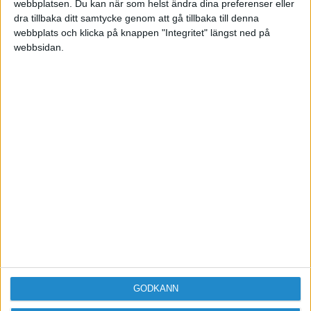
webbplatsen. Du kan när som helst ändra dina preferenser eller
dra tillbaka ditt samtycke genom att gå tillbaka till denna
webbplats och klicka på knappen "Integritet" längst ned på
webbsidan.
Sveriges största digitala
mötesplats för företagare.
Vi verkar för landets viktigaste arbetsgivare och
värdeskapare - småföretagaren.
Anmäl dig till ett förbaskat bra nyhetsbrev
GODKÄNN