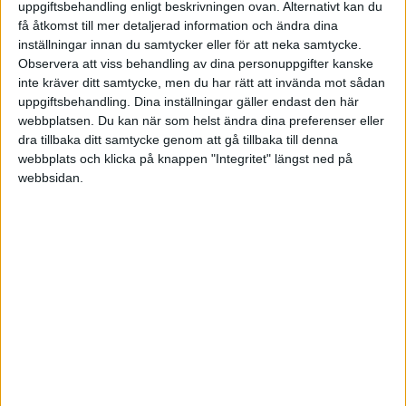
uppgiftsbehandling enligt beskrivningen ovan. Alternativt kan du
få åtkomst till mer detaljerad information och ändra dina
Hur värderas ett företags idé?
för 18 år sedan
inställningar innan du samtycker eller för att neka samtycke.
i Finansiering, Riskkapital och Bidrag
Tråd
Observera att viss behandling av dina personuppgifter kanske
18
inte kräver ditt samtycke, men du har rätt att invända mot sådan
uppgiftsbehandling. Dina inställningar gäller endast den här
webbplatsen. Du kan när som helst ändra dina preferenser eller
Starta en comunity?
för 18 år sedan
dra tillbaka ditt samtycke genom att gå tillbaka till denna
i E-handel
5
Tråd
webbplats och klicka på knappen "Integritet" längst ned på
webbsidan.
Änglar?..Vad innebär det begreppet?
för 18 år sedan
i Finansiering, Riskkapital och Bidrag
Tråd
9