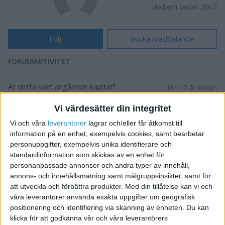
Medlem sedan 2007
Följ
Skicka meddelande
FORUMAKTIVITET
Är detta sant angående kapital?
för 17 år sedan
i Finansiering, Riskkapital och Bidrag
Svar
Vi värdesätter din integritet
Vi och våra
leverantorer
lagrar och/eller får åtkomst till
Hur värderas ett företags idé?
för 17 år sedan
information på en enhet, exempelvis cookies, samt bearbetar
i Finansiering, Riskkapital och Bidrag
Svar
personuppgifter, exempelvis unika identifierare och
standardinformation som skickas av en enhet för
Hur värderas ett företags idé?
personanpassade annonser och andra typer av innehåll,
för 17 år sedan
annons- och innehållsmätning samt målgruppsinsikter, samt för
i Finansiering, Riskkapital och Bidrag
Svar
att utveckla och förbättra produkter.
Med din tillåtelse kan vi och
våra leverantörer använda exakta uppgifter om geografisk
Hur värderas ett företags idé?
för 17 år sedan
positionering och identifiering via skanning av enheten. Du kan
i Finansiering, Riskkapital och Bidrag
klicka för att godkänna vår och våra leverantörers
Svar