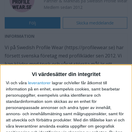
Partner & Marknas på Swedish Profile Wear
Medlem sedan 2012
Följ
Skicka meddelande
INFORMATION
Vi på Swedish Profile Wear (https://profilewear.se) har
försett svenska företag med profilkläder sen 2012. Vi
kan kläder med tryck och vårat största mål är ett
erbjuda bästa kundservice och ett optimalt slutresultat
Vi värdesätter din integritet
när det gäller profilering av era arbetskläder,
Vi och våra
leverantorer
lagrar och/eller får åtkomst till
dessutom satsar vi stort på hållbar utveckling med
information på en enhet, exempelvis cookies, samt bearbetar
personuppgifter, exempelvis unika identifierare och
miljövänliga alternativ såsom ekologiska kläder bland
standardinformation som skickas av en enhet för
annat, miljövänliga tryck och effektiv logistik.
personanpassade annonser och andra typer av innehåll,
annons- och innehållsmätning samt målgruppsinsikter, samt för
AFFÄRER
att utveckla och förbättra produkter.
Med din tillåtelse kan vi och
våra leverantörer använda exakta uppgifter om geografisk
Söker återförsäljare