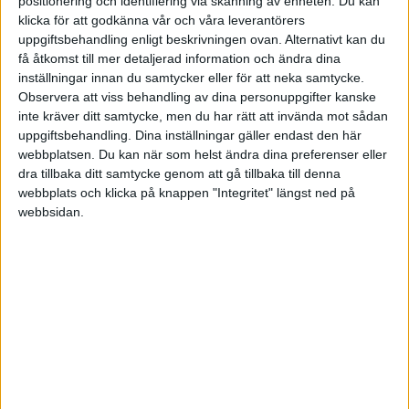
positionering och identifiering via skanning av enheten. Du kan
Söker nya kunder och utför uppdrag
klicka för att godkänna vår och våra leverantörers
uppgiftsbehandling enligt beskrivningen ovan. Alternativt kan du
TAGGAR
få åtkomst till mer detaljerad information och ändra dina
inställningar innan du samtycker eller för att neka samtycke.
Affärsanalytiker
Affärsutveckling
Observera att viss behandling av dina personuppgifter kanske
inte kräver ditt samtycke, men du har rätt att invända mot sådan
Bloggskribent
E-postmarknadsföring
uppgiftsbehandling. Dina inställningar gäller endast den här
webbplatsen. Du kan när som helst ändra dina preferenser eller
Marknadsföring
Marknadsföring sociala medier
dra tillbaka ditt samtycke genom att gå tillbaka till denna
Marknadsstrategi
Konsult
webbplats och klicka på knappen "Integritet" längst ned på
webbsidan.
Informationsteknologi
Kundvård
FORUMAKTIVITET
Profilewear.se - Profilkläder och arbetskläder
för 13 år sedan
på nätet
i Presentera dig och ditt företag
Tråd