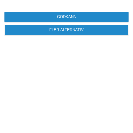
Anmäl dig till ett förbaskat bra nyhetsbrev
GODKÄNN
FLER ALTERNATIV
Har du ett nyhetstips?
Kontakta oss: info@foretagande.se
Start
Erbjudanden
Om oss & Kontakt
Cookies och cookiehantering
Copyright och disclaimer
Annonsera
@ 2026 Företagande.se. All rights reserved. | Ansvarig
utgivare: Mikael Karlsson