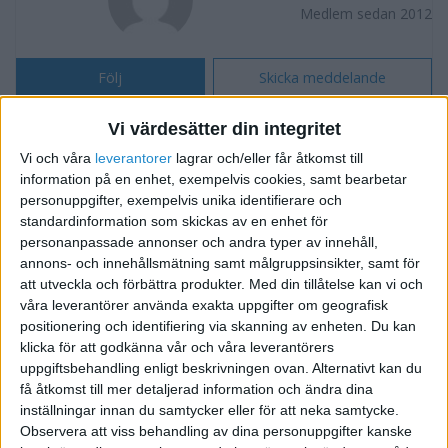
Medlem sedan 2012
Följ
Skicka meddelande
FORUMAKTIVITET
Vi värdesätter din integritet
Vi och våra
leverantorer
lagrar och/eller får åtkomst till
Hur räknas ränta på kvarskatt?
för 14 år sedan
information på en enhet, exempelvis cookies, samt bearbetar
i Bokföring forum, Skatter och
personuppgifter, exempelvis unika identifierare och
Svar
standardinformation som skickas av en enhet för
Företagsformer
personanpassade annonser och andra typer av innehåll,
annons- och innehållsmätning samt målgruppsinsikter, samt för
Hur räknas ränta på kvarskatt?
för 14 år sedan
att utveckla och förbättra produkter.
Med din tillåtelse kan vi och
i Bokföring forum, Skatter och
Svar
våra leverantörer använda exakta uppgifter om geografisk
Företagsformer
positionering och identifiering via skanning av enheten. Du kan
klicka för att godkänna vår och våra leverantörers
uppgiftsbehandling enligt beskrivningen ovan. Alternativt kan du
Hur räknas ränta på kvarskatt?
för 14 år sedan
få åtkomst till mer detaljerad information och ändra dina
i Bokföring forum, Skatter och
Tråd
inställningar innan du samtycker eller för att neka samtycke.
Företagsformer
3
Observera att viss behandling av dina personuppgifter kanske