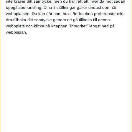
inte kräver ditt samtycke, men du har rätt att invända mot sådan
uppgiftsbehandling. Dina inställningar gäller endast den här
webbplatsen. Du kan när som helst ändra dina preferenser eller
dra tillbaka ditt samtycke genom att gå tillbaka till denna
webbplats och klicka på knappen "Integritet" längst ned på
webbsidan.
Sveriges största digitala
mötesplats för företagare.
Vi verkar för landets viktigaste arbetsgivare och
värdeskapare - småföretagaren.