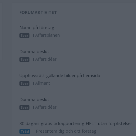
FORUMAKTIVITET
Namn på företag
i Affärsplanen
Svar
Dumma beslut
i Affärsidéer
Svar
Upphovsrätt gällande bilder på hemsida
i Allmänt
Svar
Dumma beslut
i Affärsidéer
Svar
30 dagars gratis tidrapportering HELT utan förpliktelser
i Presentera dig och ditt företag
Tråd