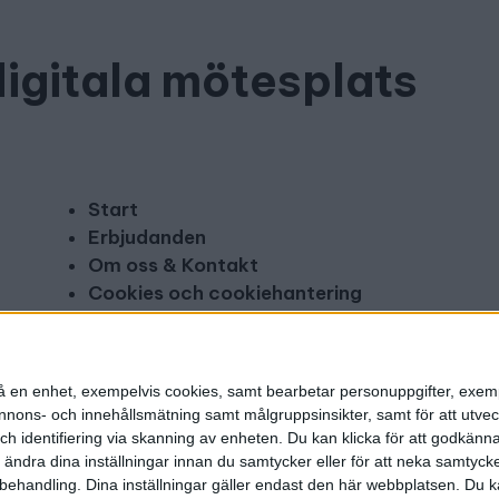
digitala mötesplats
Start
Erbjudanden
Om oss & Kontakt
Cookies och cookiehantering
Copyright och disclaimer
Annonsera
n på en enhet, exempelvis cookies, samt bearbetar personuppgifter, exem
ons- och innehållsmätning samt målgruppsinsikter, samt för att utveck
h identifiering via skanning av enheten. Du kan klicka för att godkänn
h ändra dina inställningar innan du samtycker eller för att neka samtyck
behandling. Dina inställningar gäller endast den här webbplatsen. Du kan