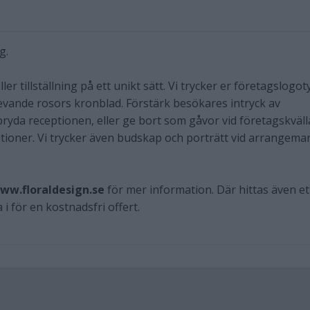
g.
ller tillställning på ett unikt sätt. Vi trycker er företagslogot
levande rosors kronblad. Förstärk besökares intryck av
ryda receptionen, eller ge bort som gåvor vid företagskväll
ationer. Vi trycker även budskap och porträtt vid arrangema
ww.floraldesign.se
för mer information. Där hittas även et
 i för en kostnadsfri offert.