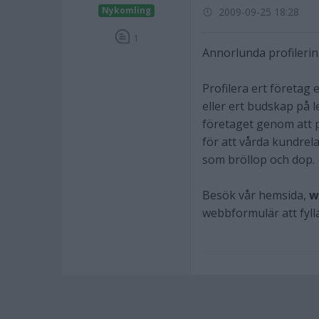
Nykomling
2009-09-25 18:28
1
Annorlunda profilerin
Profilera ert företag e
eller ert budskap på 
företaget genom att p
för att vårda kundrel
som bröllop och dop.
Besök vår hemsida,
w
webbformulär att fylla