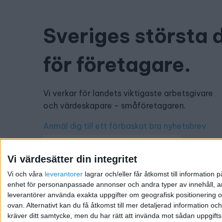
Sveriges största 
för företagare.
Vi verkar för landets viktigaste arbetsgivare
och värdeskapare - småföretagaren.
Anmäl dig till ett förbaskat bra nyhetsbrev
Vi värdesätter din integritet
Vi och våra
leverantorer
lagrar och/eller får åtkomst till informatio
Har du ett nyhetstips?
enhet för personanpassade annonser och andra typer av innehåll, ann
leverantörer använda exakta uppgifter om geografisk positionering oc
Kontakta oss: info@foretagande.se
ovan. Alternativt kan du få åtkomst till mer detaljerad information oc
kräver ditt samtycke, men du har rätt att invända mot sådan uppgifts