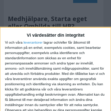
Medhjälpare, Starta eget
eller Ombilda till HB?
2011-04-06 07:21
Vi värdesätter din integritet
Vi och våra
leverantorer
lagrar och/eller får åtkomst till
information på en enhet, exempelvis cookies, samt bearbetar
Hej,
personuppgifter, exempelvis unika identifierare och
standardinformation som skickas av en enhet för
Under många år har jag hjälp min man litegrann
personanpassade annonser och andra typer av innehåll,
utan ersättning i hans EF. Nu har
annons- och innehållsmätning samt målgruppsinsikter, samt för
förutsättningarna ändrats och jag har ingen
att utveckla och förbättra produkter.
Med din tillåtelse kan vi och
våra leverantörer använda exakta uppgifter om geografisk
annan inkomst utan jag jobbar bara i min mans
positionering och identifiering via skanning av enheten. Du kan
EF. Eftersom vi inte vet hur det ser ut i framtiden
klicka för att godkänna vår och våra leverantörers
vill vi inte ”röra runt” för mycket utan helst vill vi
uppgiftsbehandling enligt beskrivningen ovan. Alternativt kan du
att min man har kvar sin EF.
få åtkomst till mer detaljerad information och ändra dina
inställningar innan du samtycker eller för att neka samtycke.
Observera att viss behandling av dina personuppgifter kanske