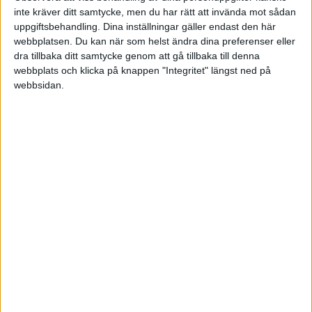
Har funderat på dessa tre lösningar:
inte kräver ditt samtycke, men du har rätt att invända mot sådan
uppgiftsbehandling. Dina inställningar gäller endast den här
1. Min man har kvar sin EF och vi fördelar
webbplatsen. Du kan när som helst ändra dina preferenser eller
inkomsten i deklarationen enligt
dra tillbaka ditt samtycke genom att gå tillbaka till denna
Medhjälparfallet.
webbplats och klicka på knappen "Integritet" längst ned på
webbsidan.
2. Jag startar en egen EF och fakturerar min
mans EF för det arbete jag lägger ner.
3. Ombilda till HB.
Funderingar kring ”Medhjälparfallet”:
1. Känns spontant som den enklaste lösningen,
men blir det inte konstigt när jag inte betalar
någon skatt på hela året eftersom jag inte har
någon annan inkomst?
2. Hur gör man med de kostnader jag har,
framför allt handlar det om resor? Går det att dra
av dessa på något sätt?