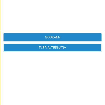
Vill du delta i diskussionen?
Logga in eller registrera dig för att skriva
inlägg och delta i diskussioner.
GODKÄNN
Logga in / Registrera
FLER ALTERNATIV