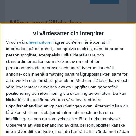
Mina anställda har
nystartsjobb
Vi värdesätter din integritet
Vi och våra
leverantorer
lagrar och/eller får åtkomst till
2010-07-31 06:49
information på en enhet, exempelvis cookies, samt bearbetar
personuppgifter, exempelvis unika identifierare och
Hej!
standardinformation som skickas av en enhet för
personanpassade annonser och andra typer av innehåll,
annons- och innehållsmätning samt målgruppsinsikter, samt för
Jag driver ett företag med 2 stycken anställda
att utveckla och förbättra produkter.
Med din tillåtelse kan vi och
som har nystartsjobb via ams, vilket innebär att
våra leverantörer använda exakta uppgifter om geografisk
jag får tillbaka dubbla arbetsgivaravgifter (30%).
positionering och identifiering via skanning av enheten. Du kan
Är det något super snille som vet när, och hur
klicka för att godkänna vår och våra leverantörers
man får tillbaka den?
uppgiftsbehandling enligt beskrivningen ovan. Alternativt kan du
få åtkomst till mer detaljerad information och ändra dina
inställningar innan du samtycker eller för att neka samtycke.
Tack på förhand!
Observera att viss behandling av dina personuppgifter kanske
inte kräver ditt samtycke, men du har rätt att invända mot sådan