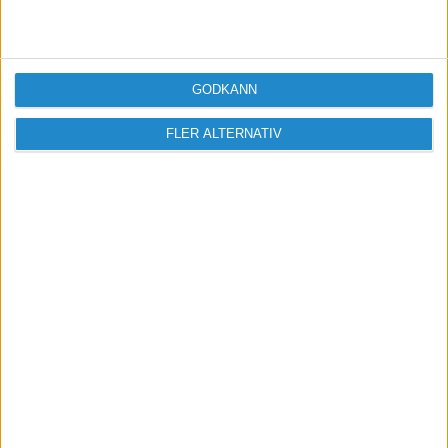
inlägg och delta i diskussioner.
Logga in / Registrera
GODKÄNN
FLER ALTERNATIV
Sveriges största digitala
mötesplats för företagare.