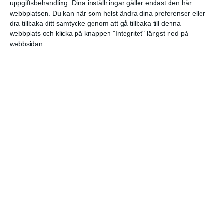
MVH
uppgiftsbehandling. Dina inställningar gäller endast den här
Pontus
webbplatsen. Du kan när som helst ändra dina preferenser eller
dra tillbaka ditt samtycke genom att gå tillbaka till denna
webbplats och klicka på knappen "Integritet" längst ned på
webbsidan.
DFT
2010-08-01 06:36
Pengarna landar på ditt skattekonto för att i
princip täcka upp vad du skulle betalt in i skatter
och avgifter för dina anställda.
Om du är snabb att rekvirera direkt när månaden
är slut (och gör det via nätet) så finns pengarna
på kontot den 12.e när skatterna ska betalas