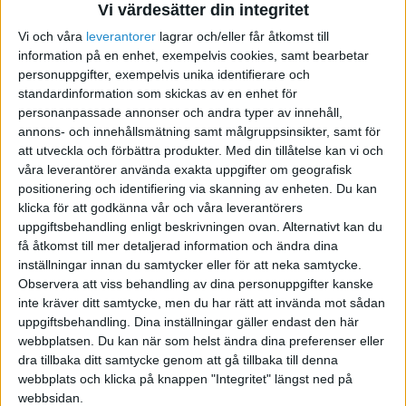
Vi värdesätter din integritet
kan bokföras på 3110. Hur gör jag då, för att
Vi och våra
leverantorer
lagrar och/eller får åtkomst till
knyta an förbrukningsmaterial till café?
information på en enhet, exempelvis cookies, samt bearbetar
personuppgifter, exempelvis unika identifierare och
Hur löser jag detta enklast?
standardinformation som skickas av en enhet för
personanpassade annonser och andra typer av innehåll,
annons- och innehållsmätning samt målgruppsinsikter, samt för
att utveckla och förbättra produkter.
Med din tillåtelse kan vi och
Tacksam för svar.
våra leverantörer använda exakta uppgifter om geografisk
positionering och identifiering via skanning av enheten. Du kan
/Emil
klicka för att godkänna vår och våra leverantörers
uppgiftsbehandling enligt beskrivningen ovan. Alternativt kan du
få åtkomst till mer detaljerad information och ändra dina
Hälsningar
inställningar innan du samtycker eller för att neka samtycke.
Emil
Observera att viss behandling av dina personuppgifter kanske
inte kräver ditt samtycke, men du har rätt att invända mot sådan
uppgiftsbehandling. Dina inställningar gäller endast den här
webbplatsen. Du kan när som helst ändra dina preferenser eller
dra tillbaka ditt samtycke genom att gå tillbaka till denna
Jonathan
webbplats och klicka på knappen "Integritet" längst ned på
webbsidan.