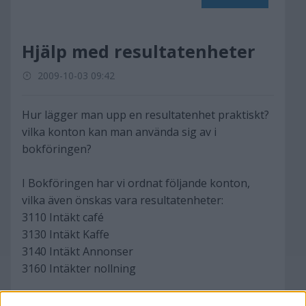
Hjälp med resultatenheter
2009-10-03 09:42
Hur lägger man upp en resultatenhet praktiskt?
vilka konton kan man använda sig av i
bokföringen?
I Bokföringen har vi ordnat följande konton,
vilka även önskas vara resultatenheter:
3110 Intäkt café
3130 Intäkt Kaffe
3140 Intäkt Annonser
3160 Intäkter nollning
Jag vet att förbrukningsmaterial som rör café ej